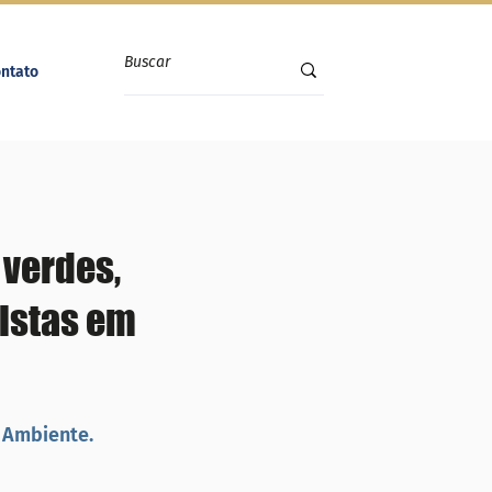
ntato
 verdes,
istas em
o Ambiente.