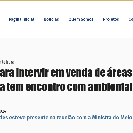
Página inicial
Notícias
Quem Somos
Projetos
Co
 leitura
ra intervir em venda de áreas
va tem encontro com ambiental
2024
ades esteve presente na reunião com a Ministra do Mei