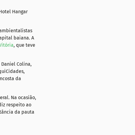
Hotel Hangar 
ambientalistas 
pital baiana. A 
Vitória
, que teve 
Daniel Colina, 
quiCidades, 
Encosta da 
ral. Na ocasião, 
iz respeito ao 
tância da pauta 
 