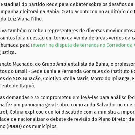
 Estadual do partido Rede para debater sobre os desafios da 
ampanha eleitoral na Bahia. O ato aconteceu no auditório do 
da Luiz Viana Filho.
ilva também recebeu representares de diversos movimentos 
suntos foi a questão em torno da venda de áreas verdes da ca
 chamada para i
ntervir na disputa de terrenos no Corredor da 
justiça.
nato Machado, do Grupo Ambientalista da Bahia, o professor 
etos do Brasil - Sede Bahia e Fernanda Gonzales do Instituto E
s do SOS Buracão, Coletivo Stella Maris, Morro do Ipiranga, 
nente de Itapuã.
 as demandas e se comprometeu em levá-las para análise fede
ina fez um panorama geral sobre como anda Salvador no que d
o1, Colina explicou que foi discutido com a ministra a impor
ade de nacionalizar o debate de revisão do Plano Diretor de
no (PDDU) dos municípios.