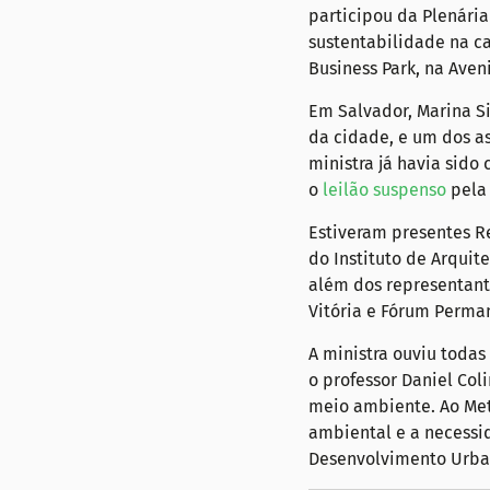
participou da Plenária
sustentabilidade na c
Business Park, na Aveni
Em Salvador, Marina S
da cidade, e um dos as
ministra já havia sido
o 
leilão suspenso
 pela 
Estiveram presentes Re
do Instituto de Arquit
além dos representante
Vitória e Fórum Perma
A ministra ouviu todas
o professor Daniel Col
meio ambiente. Ao Metr
ambiental e a necessid
Desenvolvimento Urba