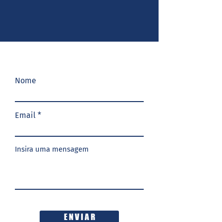
Nome
Email
Insira uma mensagem
E N V I A R